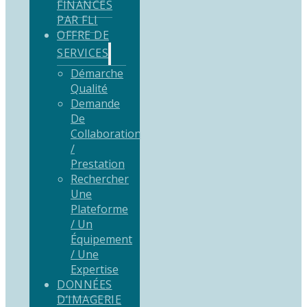
FINANCÉS
PAR FLI
OFFRE DE
SERVICES
Démarche
Qualité
Demande
De
Collaboration
/
Prestation
Rechercher
Une
Plateforme
/ Un
Équipement
/ Une
Expertise
DONNÉES
D’IMAGERIE