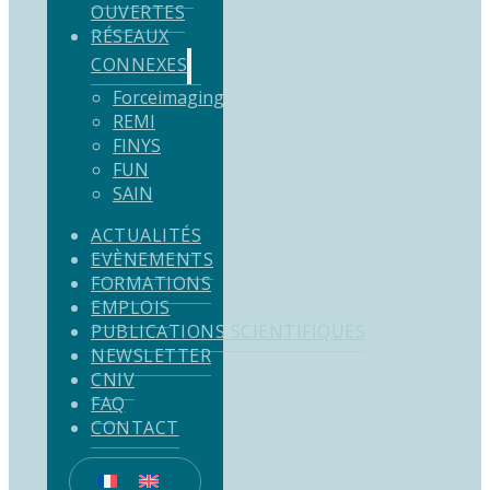
OUVERTES
RÉSEAUX
CONNEXES
Forceimaging
REMI
FINYS
FUN
SAIN
ACTUALITÉS
EVÈNEMENTS
FORMATIONS
EMPLOIS
PUBLICATIONS SCIENTIFIQUES
NEWSLETTER
CNIV
FAQ
CONTACT