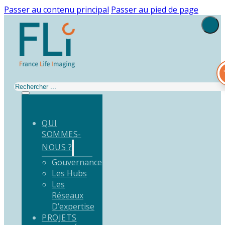
Passer au contenu principal
Passer au pied de page
Rechercher
QUI
SOMMES-
NOUS ?
Gouvernance
Les Hubs
Les
Réseaux
D’expertise
PROJETS