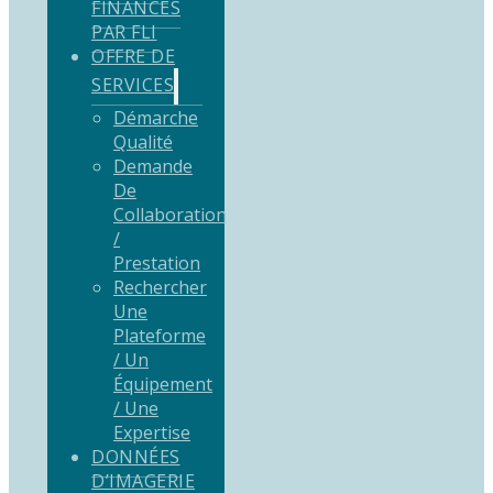
FINANCÉS
PAR FLI
OFFRE DE
SERVICES
Démarche
Qualité
Demande
De
Collaboration
/
Prestation
Rechercher
Une
Plateforme
/ Un
Équipement
/ Une
Expertise
DONNÉES
D’IMAGERIE