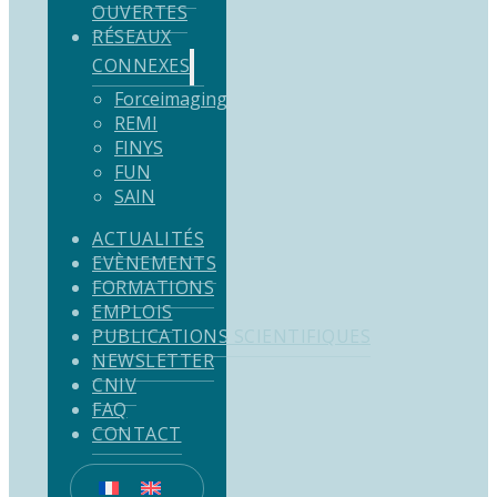
OUVERTES
RÉSEAUX
CONNEXES
Forceimaging
REMI
FINYS
FUN
SAIN
ACTUALITÉS
EVÈNEMENTS
FORMATIONS
EMPLOIS
PUBLICATIONS SCIENTIFIQUES
NEWSLETTER
CNIV
FAQ
CONTACT