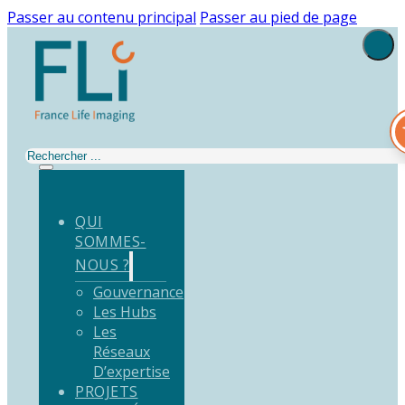
Passer au contenu principal
Passer au pied de page
Rechercher
QUI
SOMMES-
NOUS ?
Gouvernance
Les Hubs
Les
Réseaux
D’expertise
PROJETS